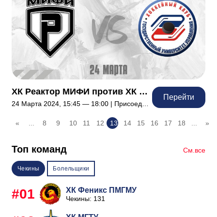
ХК Реактор МИФИ против ХК ГУУ
Перейти
24 Марта 2024, 15:45 — 18:00 | Присоединились: 15
«
...
8
9
10
11
12
13
14
15
16
17
18
...
»
Топ команд
См.все
Чекины
Болельщики
ХК Феникс ПМГМУ
#01
Чекины: 131