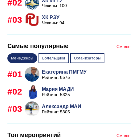
ХК МГТУ
#02
Чекины: 100
ХК РЭУ
#03
Чекины: 94
Самые популярные
См.все
Менеджеры
Болельщики
Организаторы
Екатерина ПМГМУ
#01
Рейтинг: 8575
Мария МАДИ
#02
Рейтинг: 5325
Александр МАИ
#03
Рейтинг: 5305
Топ мероприятий
См.все