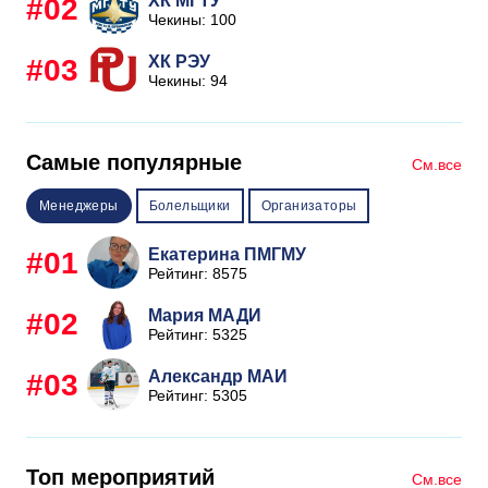
ХК МГТУ
#02
Чекины: 100
ХК РЭУ
#03
Чекины: 94
Самые популярные
См.все
Менеджеры
Болельщики
Организаторы
Екатерина ПМГМУ
#01
Рейтинг: 8575
Мария МАДИ
#02
Рейтинг: 5325
Александр МАИ
#03
Рейтинг: 5305
Топ мероприятий
См.все