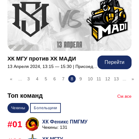
ХК МГУ против ХК МАДИ
Перейти
13 Апреля 2024, 13:15 — 15:30 | Присоединились: 44
«
...
3
4
5
6
7
8
9
10
11
12
13
...
»
Топ команд
См.все
Чекины
Болельщики
ХК Феникс ПМГМУ
#01
Чекины: 131