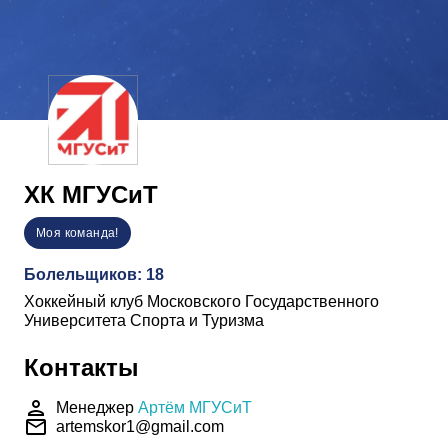
ХК МГУСиТ
Моя команда!
Болельщиков: 18
Хоккейный клуб Московского Государственного
Университета Спорта и Туризма
Контакты
person
Менеджер
Артём МГУСиТ
email
artemskor1@gmail.com