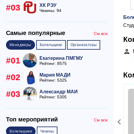
ХК РЭУ
#03
Чекины: 94
Бол
Студ
Самые популярные
См.все
Ко
Менеджеры
Болельщики
Организаторы
person
Екатерина ПМГМУ
#01
Рейтинг: 8575
Ко
Мария МАДИ
#02
Рейтинг: 5325
Александр МАИ
#03
Рейтинг: 5305
Топ мероприятий
См.все
Болельщики
Чекины