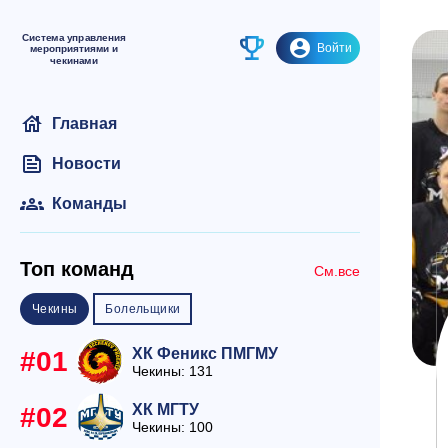
Войти
house
Главная
feed
Новости
groups
Команды
Топ команд
См.все
Чекины
Болельщики
ХК Феникс ПМГМУ
#01
Чекины: 131
ХК МГТУ
#02
Чекины: 100