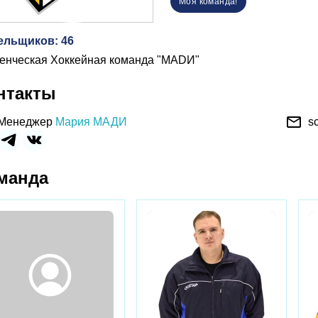
Моя команда!
ельщиков: 46
енческая Хоккейная команда "MADИ"
нтакты
email
Менеджер
Мария МАДИ
s
манда